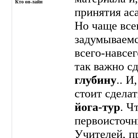
Кто он-лайн
принятия ас
Но чаще все
задумываемс
всего-навсе
так важно с
глубину
.. И
стоит сделат
йога-тур
. Ч
первоисточн
Учителей, п