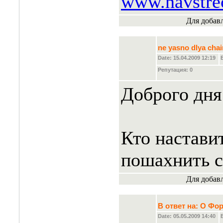
www.navstre
Для добав
ne yasno dlya chai
Date: 15.04.2009 12:19
Репутация:
0
Доброго дня
Кто настави
пошахнить с
Для добав
В ответ на: О Фо
Date: 05.05.2009 14:40