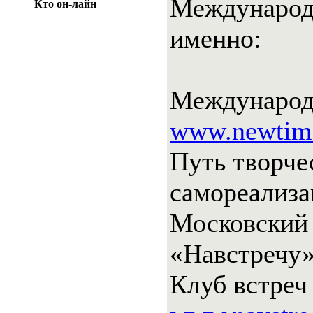
Международн
Кто он-лайн
именно:
Международ
www.newtime
Путь творче
самореализ
Московский 
«Навстречу
Клуб встреч