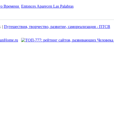
го Времени
Entonces Aparecen Las Palabras
. |
Путешествия, творчество, развитие, самореализация - ПТСВ