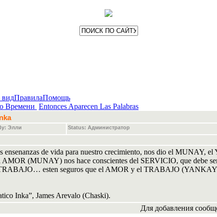
 вид
Правила
Помощь
о Времени
Entonces Aparecen Las Palabras
Inka
By: Элли
Status: Администратор
senanzas de vida para nuestro crecimiento, nos dio el MUNAY, el
el AMOR (MUNAY) nos hace conscientes del SERVICIO, que debe ser
d o TRABAJO… esten seguros que el AMOR y el TRABAJO (YANKAY) no
atico Inka”, James Arevalo (Chaski).
Для добавления сообщ