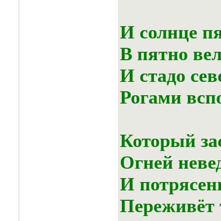
И солнце пя
В пятно ве
И стадо се
Рогами вспо
Который за
Огней неве
И потрясен
Переживёт 