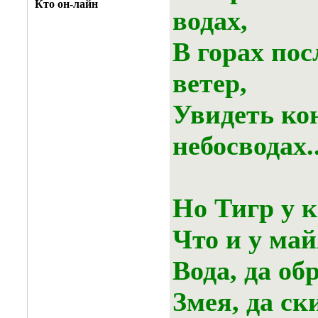
Кто он-лайн
водах,
В горах пос
ветер,
Увидеть ко
небосводах..
Но Тигр у к
Что и у май
Вода, да об
Змея, да ск