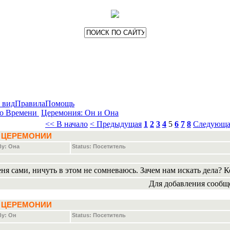
 вид
Правила
Помощь
о Времени
Церемония: Он и Она
<< В начало
< Предыдущая
1
2
3
4
5
6
7
8
Следующа
ле ЦЕРЕМОНИИ
By: Она
Status: Посетитель
еня сами, ничуть в этом не сомневаюсь. Зачем нам искать дела? К
Для добавления сообщ
ле ЦЕРЕМОНИИ
By: Он
Status: Посетитель